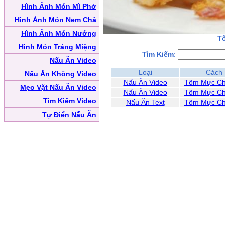
Hình Ảnh Món Mì Phở
Hình Ảnh Món Nem Chả
Hình Ảnh Món Nướng
T
Hình Món Tráng Miệng
Tìm Kiếm
:
Nấu Ăn Video
Loại
Cách
Nấu Ăn Không Video
Nấu Ăn Video
Tôm Mực Ch
Mẹo Vặt Nấu Ăn Video
Nấu Ăn Video
Tôm Mực Ch
Tìm Kiếm Video
Nấu Ăn Text
Tôm Mực Ch
Tự Điển Nấu Ăn