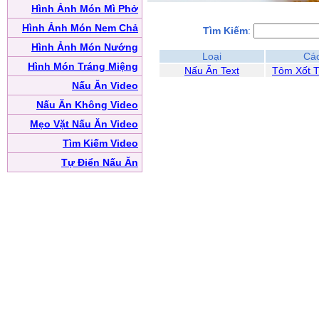
Hình Ảnh Món Mì Phở
Hình Ảnh Món Nem Chả
Tìm Kiếm
:
Hình Ảnh Món Nướng
Loại
Cá
Hình Món Tráng Miệng
Nấu Ăn Text
Tôm Xốt 
Nấu Ăn Video
Nấu Ăn Không Video
Mẹo Vặt Nấu Ăn Video
Tìm Kiếm Video
Tự Điển Nấu Ăn