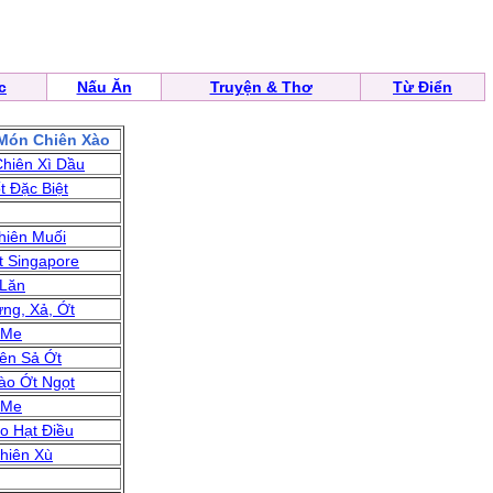
c
Nấu Ăn
Truyện & Thơ
Từ Điển
Món Chiên Xào
hiên Xì Dầu
t Đặc Biệt
hiên Muối
t Singapore
 Lăn
ng, Xả, Ớt
 Me
iên Sả Ớt
ào Ớt Ngọt
 Me
o Hạt Điều
Chiên Xù