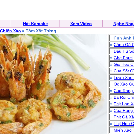
Hát Karaoke
Xem Video
Nghe Nhạ
Chiên Xào
» Tôm Xốt Trứng
Hình Ảnh 
»
Cánh Gà C
»
Đậu Hủ Số
»
Ghẹ Farci
»
Giò Heo C
»
Cua Sốt Ớ
»
Lươn Xào
»
Ốc Xào Gừ
»
Cua Rang
»
Ba Rọi Ch
»
Thịt Lợn X
»
Cua Rang
»
Thịt Gà Xà
»
Thịt Heo 
»
Miến Xào