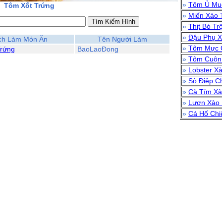
»
Tôm Ủ Mu
Tôm Xốt Trứng
»
Miến Xào 
»
Thịt Bò Tr
»
Đậu Phụ X
ch Làm Món Ăn
Tên Người Làm
»
Tôm Mực C
Trứng
BaoLaoĐong
»
Tôm Cuộn 
»
Lobster X
»
Sò Điệp C
»
Cà Tím Xà
»
Lươn Xào
»
Cá Hố Chi