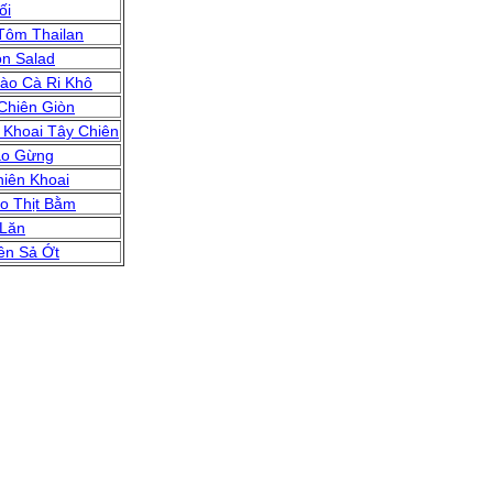
ối
Tôm Thailan
ộn Salad
ào Cà Ri Khô
hiên Giòn
Khoai Tây Chiên
ào Gừng
hiên Khoai
o Thịt Bằm
 Lăn
ên Sả Ớt