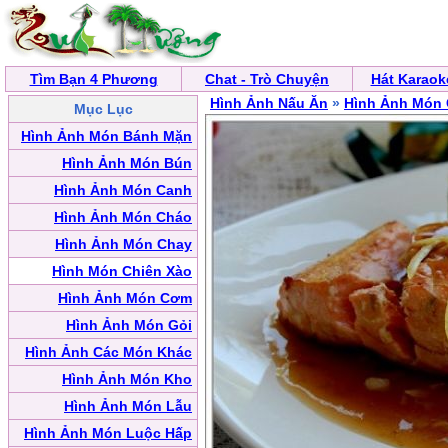
Tìm Bạn 4 Phương
Chat - Trò Chuyện
Hát Karaok
Hình Ảnh Nấu Ăn
»
Hình Ảnh Món 
Mục Lục
Hình Ảnh Món Bánh Mặn
Hình Ảnh Món Bún
Hình Ảnh Món Canh
Hình Ảnh Món Cháo
Hình Ảnh Món Chay
Hình Món Chiên Xào
Hình Ảnh Món Cơm
Hình Ảnh Món Gỏi
Hình Ảnh Các Món Khác
Hình Ảnh Món Kho
Hình Ảnh Món Lẫu
Hình Ảnh Món Luộc Hấp