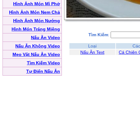
Hình Ảnh Món Mì Phở
Hình Ảnh Món Nem Chả
Hình Ảnh Món Nướng
Hình Món Tráng Miệng
Tìm Kiếm
:
Nấu Ăn Video
Nấu Ăn Không Video
Loại
Các
Nấu Ăn Text
Cá Chiên 
Mẹo Vặt Nấu Ăn Video
Tìm Kiếm Video
Tự Điển Nấu Ăn