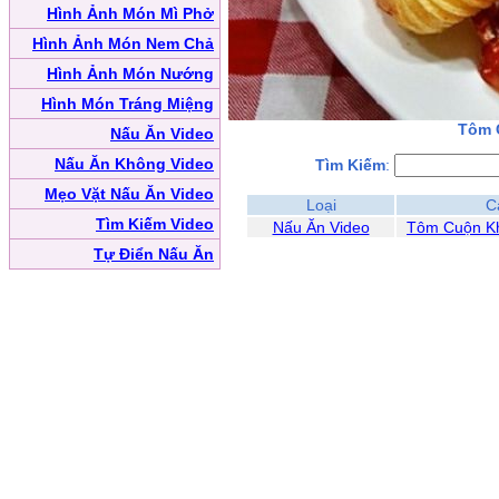
Hình Ảnh Món Mì Phở
Hình Ảnh Món Nem Chả
Hình Ảnh Món Nướng
Hình Món Tráng Miệng
Tôm 
Nấu Ăn Video
Nấu Ăn Không Video
Tìm Kiếm
:
Mẹo Vặt Nấu Ăn Video
Loại
C
Tìm Kiếm Video
Nấu Ăn Video
Tôm Cuộn Kh
Tự Điển Nấu Ăn