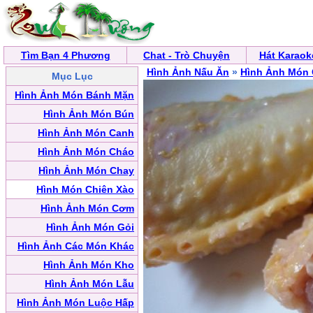
Tìm Bạn 4 Phương
Chat - Trò Chuyện
Hát Karaok
Hình Ảnh Nấu Ăn
»
Hình Ảnh Món 
Mục Lục
Hình Ảnh Món Bánh Mặn
Hình Ảnh Món Bún
Hình Ảnh Món Canh
Hình Ảnh Món Cháo
Hình Ảnh Món Chay
Hình Món Chiên Xào
Hình Ảnh Món Cơm
Hình Ảnh Món Gỏi
Hình Ảnh Các Món Khác
Hình Ảnh Món Kho
Hình Ảnh Món Lẫu
Hình Ảnh Món Luộc Hấp