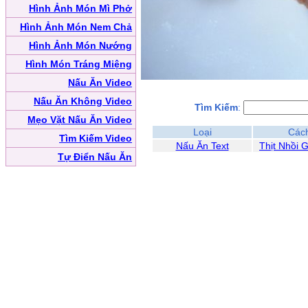
Hình Ảnh Món Mì Phở
Hình Ảnh Món Nem Chả
Hình Ảnh Món Nướng
Hình Món Tráng Miệng
Nấu Ăn Video
Nấu Ăn Không Video
Tìm Kiếm
:
Mẹo Vặt Nấu Ăn Video
Loại
Các
Tìm Kiếm Video
Nấu Ăn Text
Thịt Nhồi 
Tự Điển Nấu Ăn