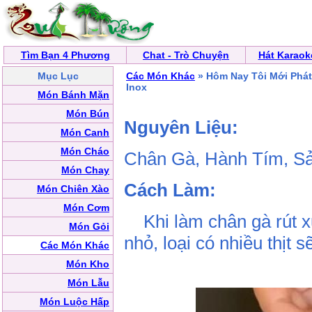
Tìm Bạn 4 Phương
Chat - Trò Chuyện
Hát Karaok
Mục Lục
Các Món Khác
» Hôm Nay Tôi Mới Phát
Inox
Món Bánh Mặn
Món Bún
Nguyên Liệu:
Món Canh
Món Cháo
Chân Gà, Hành Tím, S
Món Chay
Cách Làm:
Món Chiên Xào
Món Cơm
Khi làm chân gà rút x
Món Gỏi
nhỏ, loại có nhiều thịt 
Các Món Khác
Món Kho
Món Lẫu
Món Luộc Hấp