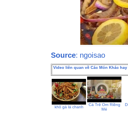
Source
: ngoisao
Video liên quan về Các Món Khác hay
Cá Trê Om Riềng
D
khô gà lá chanh
Mẻ