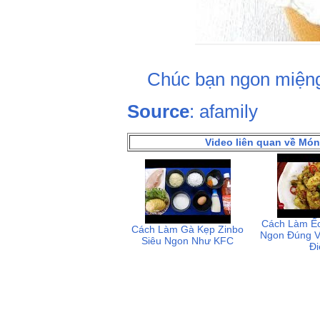
Chúc bạn ngon miệng
Source
: afamily
Video liên quan về Mó
Cách Làm Ếc
Cách Làm Gà Kẹp Zinbo
Ngon Đúng V
Siêu Ngon Như KFC
Đi