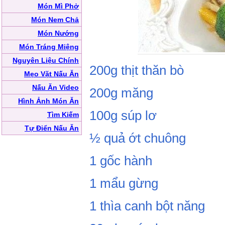
Món Mì Phở
Món Nem Chả
Món Nướng
Món Tráng Miệng
Nguyên Liệu Chính
200g thịt thăn bò
Mẹo Vặt Nấu Ăn
Nấu Ăn Video
200g măng
Hình Ảnh Món Ăn
100g súp lơ
Tìm Kiếm
Tự Điển Nấu Ăn
½ quả ớt chuông
1 gốc hành
1 mẩu gừng
1 thìa canh bột năng