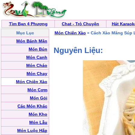
Tìm Bạn 4 Phương
Chat - Trò Chuyện
Hát Karaok
Mục Lục
Món Chiên Xào
» Cách Xào Măng Súp 
Món Bánh Mặn
Nguyên Liệu:
Món Bún
Món Canh
Món Cháo
Món Chay
Món Chiên Xào
Món Cơm
Món Gỏi
Các Món Khác
Món Kho
Món Lẫu
Món Luộc Hấp