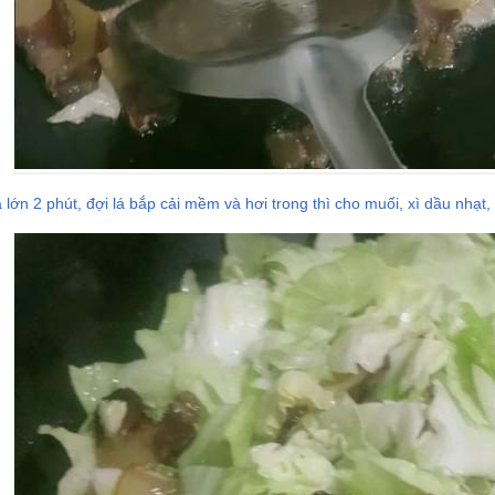
ớn 2 phút, đợi lá bắp cải mềm và hơi trong thì cho muối, xì dầu nhạt,