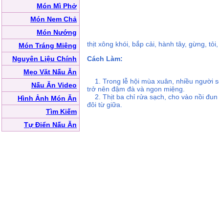
Món Mì Phở
Món Nem Chả
Món Nướng
thịt xông khói, bắp cải, hành tây, gừng, 
Món Tráng Miệng
Nguyên Liệu Chính
Cách Làm:
Mẹo Vặt Nấu Ăn
1. Trong lễ hội mùa xuân, nhiều người sẽ 
Nấu Ăn Video
trở nên đậm đà và ngon miệng.
2. Thịt ba chỉ rửa sạch, cho vào nồi đun 
Hình Ảnh Món Ăn
đôi từ giữa.
Tìm Kiếm
Tự Điển Nấu Ăn