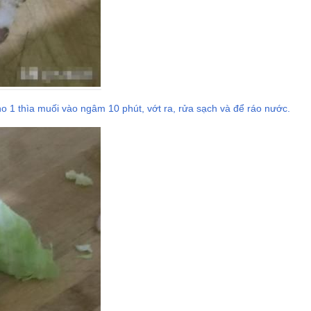
 1 thìa muối vào ngâm 10 phút, vớt ra, rửa sạch và để ráo nước.