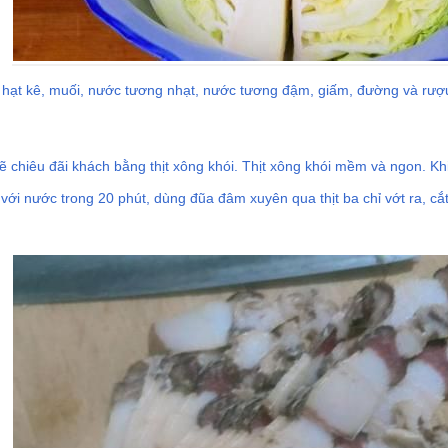
tỏi, hạt kê, muối, nước tương nhạt, nước tương đậm, giấm, đường và rượ
chiêu đãi khách bằng thịt xông khói. Thịt xông khói mềm và ngon. Khi x
với nước trong 20 phút, dùng đũa đâm xuyên qua thịt ba chỉ vớt ra, cắt