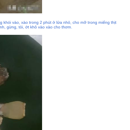
 khói vào, xào trong 2 phút ở lửa nhỏ, cho mỡ trong miếng thịt
nh, gừng, tỏi, ớt khô vào xào cho thơm.