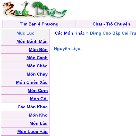
Tìm Bạn 4 Phương
Chat - Trò Chuyện
Mục Lục
Các Món Khác
» Đừng Cho Bắp Cải Trự
Món Bánh Mặn
Nguyên Liệu:
Món Bún
Món Canh
Món Cháo
Món Chay
Món Chiên Xào
Món Cơm
Món Gỏi
Các Món Khác
Món Kho
Món Lẫu
Món Luộc Hấp