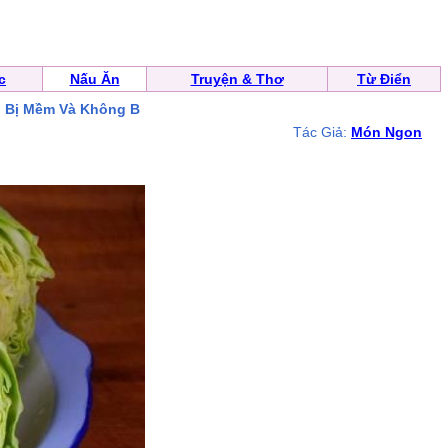
c
Nấu Ăn
Truyện & Thơ
Từ Điển
g Bị Mềm Và Không B
Tác Giả:
Món Ngon