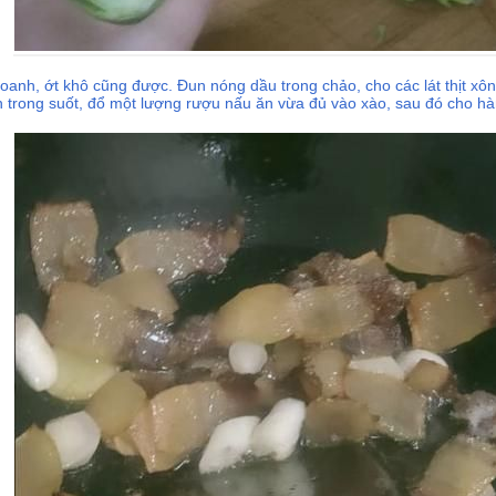
oanh, ớt khô cũng được. Đun nóng dầu trong chảo, cho các lát thịt xông
nên trong suốt, đổ một lượng rượu nấu ăn vừa đủ vào xào, sau đó cho hà