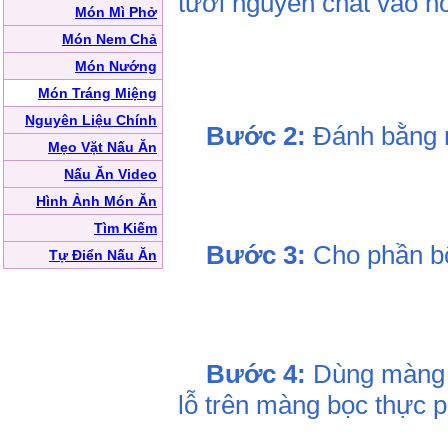
tươi nguyên chất vào nồ
Món Mì Phở
Món Nem Chả
Món Nướng
Món Tráng Miệng
Nguyên Liệu Chính
Bước 2:
Đánh bằng m
Mẹo Vặt Nấu Ăn
Nấu Ăn Video
Hình Ảnh Món Ăn
Tìm Kiếm
Bước 3:
Cho phần bột
Tự Điển Nấu Ăn
Bước 4:
Dùng màng b
lỗ trên màng bọc thực 