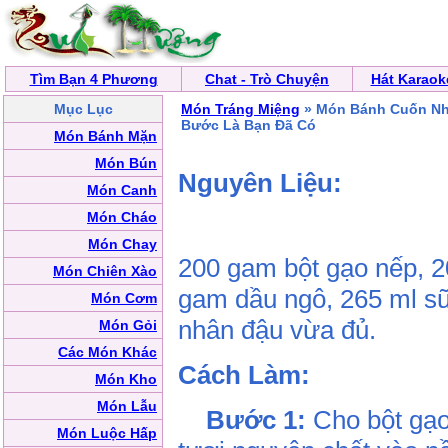
Tìm Bạn 4 Phương
Chat - Trò Chuyện
Hát Karaok
Mục Lục
Món Tráng Miệng
» Món Bánh Cuốn Nhâ
Bước Là Bạn Đã Có
Món Bánh Mặn
Món Bún
Nguyên Liệu:
Món Canh
Món Cháo
Món Chay
200 gam bột gạo nếp, 2
Món Chiên Xào
gam dầu ngô, 265 ml sữ
Món Cơm
nhân đậu vừa đủ.
Món Gỏi
Các Món Khác
Cách Làm:
Món Kho
Món Lẫu
Bước 1:
Cho bột gạo 
Món Luộc Hấp