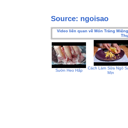
Source
: ngoisao
Video liên quan về Món Tráng Miệ
Thự
Cách Làm Sữa Ngô S
Sườn Heo Hấp
Mịn