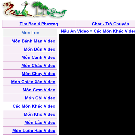
Tìm Bạn 4 Phương
Chat - Trò Chuyện
Nấu Ăn Video
»
Các Món Khác Vide
Mục Lục
Món Bánh Mặn Video
Món Bún Video
Món Canh Video
Món Cháo Video
Món Chay Video
Món Chiên Xào Video
Món Cơm Video
Món Gỏi Video
Các Món Khác Video
Món Kho Video
Món Lẫu Video
Món Luộc Hấp Video