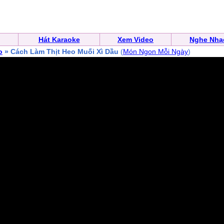
Hát Karaoke
Xem Video
Nghe Nhạ
o
» Cách Làm Thịt Heo Muối Xì Dầu
(
Món Ngon Mỗi Ngày
)