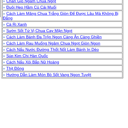
»
Chân Giò Ngâm Chua Ngọt
»
Đuôi Heo Hầm Củ Cải Muối
»
Cách Làm Măng Chua Trắng Giòn Để Được Lâu Mà Không Bị
Đắng
»
Cà Ri Xanh
»
Sườn Sốt Tứ Vị Chua Cay Mặn Ngọt
»
Cách Làm Bánh Đa Trộn Ngon Càng Ăn Càng Ghiền
»
Cách Làm Rau Muống Ngâm Chua Ngọt Giòn Ngon
»
Cách Nấu Nước Đường Thốt Nốt Làm Bánh In Dẻo
»
Súp Kim Chi Hàn Quốc
»
Cách Nấu Xôi Bắp Nữ Hoàng
»
Thịt Đông
»
Hướng Dẫn Làm Món Bò Sốt Vang Ngon Tuyệt