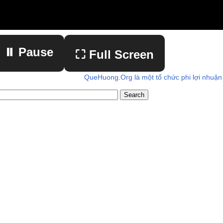
⏸ Pause
⛶ Full Screen
QueHuong.Org là một tổ chức phi lợi nhuận
▶ Play