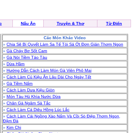
c
Nấu Ăn
Truyện & Thơ
Từ Điển
Các Món Khác Video
»
Chia Sẽ Bí Quyết Làm Sa Tế Tỏi Sả Ớt Đơn Giản Thơm Ngon
»
Gà Cháy Bơ Sốt Cam
»
Gà Nòi Tiềm Táo Tàu
»
Dừa Hầm
»
Hướng Dẫn Cách Làm Món Gà Viên Phô Mai
»
Cách Làm Củ Kiệu Ăn Lâu Dài Cho Ngày Tết
»
Gà Tiềm Nấm
»
Cách Làm Dưa Kiệu Giòn
»
Món Tàu Hủ Khìa Nước Dừa
»
Chân Gà Ngâm Sả Tắc
»
Cách Làm Cá Diêu Hồng Lúc Lắc
»
Cách Làm Cải Ngồng Xào Nấm Và Cồi Sò Điệp Thơm Ngon,
Đậm Đà
»
Kim Chi