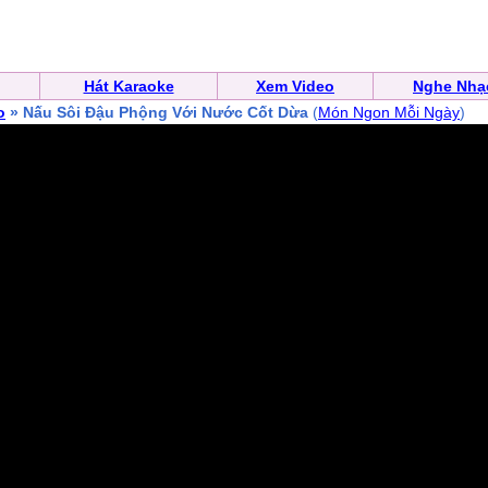
Hát Karaoke
Xem Video
Nghe Nhạ
o
» Nấu Sôi Đậu Phộng Với Nước Cốt Dừa
(
Món Ngon Mỗi Ngày
)