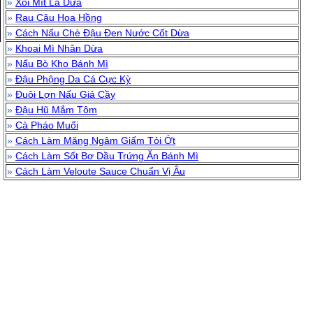
»
Xôi Mít Lá Dứa
»
Rau Câu Hoa Hồng
»
Cách Nấu Chè Đậu Đen Nước Cốt Dừa
»
Khoai Mì Nhân Dừa
»
Nấu Bò Kho Bánh Mì
»
Đậu Phộng Da Cá Cực Kỳ
»
Đuôi Lợn Nấu Giả Cầy
»
Đậu Hũ Mắm Tôm
»
Cà Pháo Muối
»
Cách Làm Măng Ngâm Giấm Tỏi Ớt
»
Cách Làm Sốt Bơ Dầu Trứng Ăn Bánh Mì
»
Cách Làm Veloute Sauce Chuẩn Vị Âu