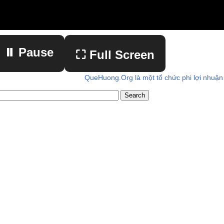
⏸ Pause
⛶ Full Screen
QueHuong.Org là một tổ chức phi lợi nhuận
▶ Play