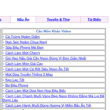
c
Nấu Ăn
Truyện & Thơ
Từ Điển
Các Món Khác Video
»
Cá Trứng Ngâm Giấm
»
Ngó Sen Ngâm Chua Ngọt
»
Sữa Đậu Phọng Mè Đen
»
Cách Làm Mứt Cherry
»
Giò Heo Nấu Giả Cầy Ngon Đúng Vị Đơn Giản Nhất
»
Cách Làm Món Giả Cày
»
Cách Làm Mứt Cà Rốt Siêu Ngon Ăn Tết
»
Mứt Dừa Truyền Thống 3 Màu
»
Kẹo Lạc Tết
»
Bơ Đậu Phọng
»
Cách Làm Mứt Dừa Non Hoa Đậu Biếc
»
Cách Làm Chanh Muối Vàng Đẹp Ngon Không Đắng Mà Lại Để
Được Lâu
»
Cách Làm Hành Muối Đúng Hương Vị Miền Bắc Ăn Tết