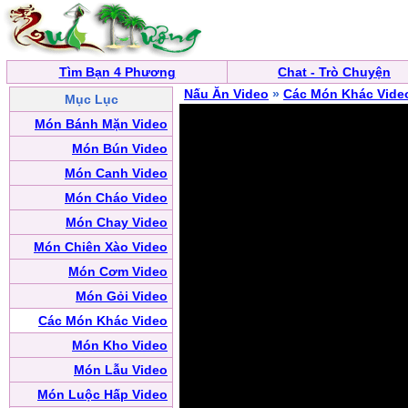
Tìm Bạn 4 Phương
Chat - Trò Chuyện
Nấu Ăn Video
»
Các Món Khác Vide
Mục Lục
Món Bánh Mặn Video
Món Bún Video
Món Canh Video
Món Cháo Video
Món Chay Video
Món Chiên Xào Video
Món Cơm Video
Món Gỏi Video
Các Món Khác Video
Món Kho Video
Món Lẫu Video
Món Luộc Hấp Video