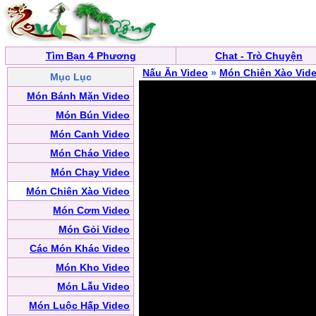
Tìm Bạn 4 Phương
Chat - Trò Chuyện
Nấu Ăn Video
»
Món Chiên Xào Vid
Mục Lục
Món Bánh Mặn Video
Món Bún Video
Món Canh Video
Món Cháo Video
Món Chay Video
Món Chiên Xào Video
Món Cơm Video
Món Gỏi Video
Các Món Khác Video
Món Kho Video
Món Lẫu Video
Món Luộc Hấp Video