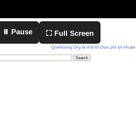
⏸ Pause
⛶ Full Screen
QueHuong.Org là một tổ chức phi lợi nhuận
▶ Play