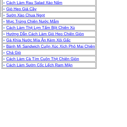
»
Cách Làm Rau Salad Xào Nấm
»
Giò Heo Giả Cầy
»
Sườn Xào Chua Ngọt
»
Mực Trứng Chiên Nước Mắm
»
Cách Làm Thịt Lợn Tẩm Bột Chiên Xù
»
Hướng Dẫn Cách Làm Giò Heo Chiên Giòn
»
Gà Khìa Nước Mía Ăn Kèm Xôi Gấc
»
Bánh Mì Sandwich Cuộn Xúc Xích Phô Mai Chiên
»
Chả Giò
»
Cách Làm Cà Tím Cuôn Thịt Chiên Giòn
»
Cách Làm Sườn Cốc Lếch Ram Mặn