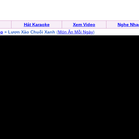
Hát Karaoke
Xem Video
Nghe Nhạ
eo
» Lươn Xào Chuối Xanh
(
Món Ăn Mỗi Ngày
)