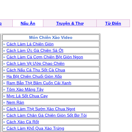
c
Nấu Ăn
Truyện & Thơ
Từ Điển
Món Chiên Xào Video
»
Cách Làm Lá Chiên Giòn
»
Cách Làm Ức Gà Chiên Sả Ớt
»
Cách Làm Cá Cơm Chiên Bột Giòn Ngon
»
Cách Làm Vịt Ướp Chao Chiên
»
Cách Nấu Cá Thu Sốt Cà Chua
»
Ha Bột Chiên Chuối Giòn Xốp
»
Ram Bắp Thịt Băm Cuốn Cải Xanh
»
Tôm Xào Măng Tây
»
Mực Lá Sốt Chua Cay
»
Nem Rán
»
Cách Làm Thịt Sườn Xào Chua Ngọt
»
Cách Làm Chân Gà Chiên Giòn Sốt Bơ Tỏi
»
Cách Xào Cà Rốt
»
Cách Làm Khổ Qua Xào Trứng